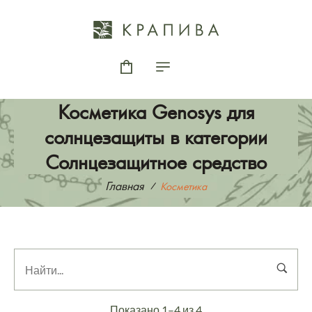
Косметика Genosys для
солнцезащиты в категории
Солнцезащитное средство
Главная
Косметика
Показано 1–4 из 4