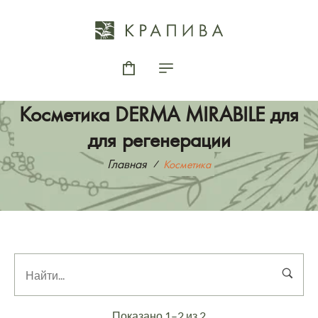
Косметика DERMA MIRABILE для
для регенерации
Главная
Косметика
Показано 1–2 из 2