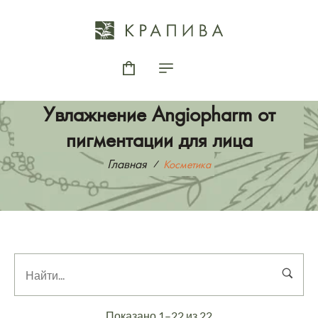
Увлажнение Angiopharm от
пигментации для лица
Главная
Косметика
Показано 1–22 из 22