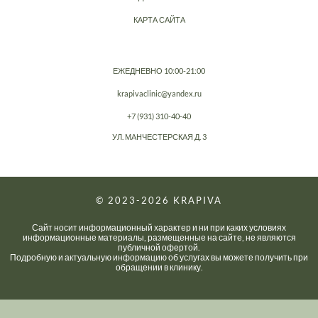
КАРТА САЙТА
ЕЖЕДНЕВНО 10:00-21:00
krapivaclinic@yandex.ru
+7 (931) 310-40-40
УЛ. МАНЧЕСТЕРСКАЯ Д. 3
© 2023-2026
KRAPIVA
Сайт носит информационный характер и ни при каких условиях
информационные материалы, размещенные на сайте, не являются
публичной офертой.
Подробную и актуальную информацию об услугах вы можете получить при
обращении в клинику.