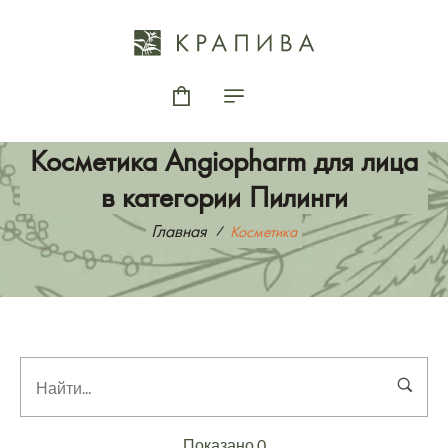
Косметика Angiopharm для лица
в категории Пилинги
Главная
Косметика
Показано 0