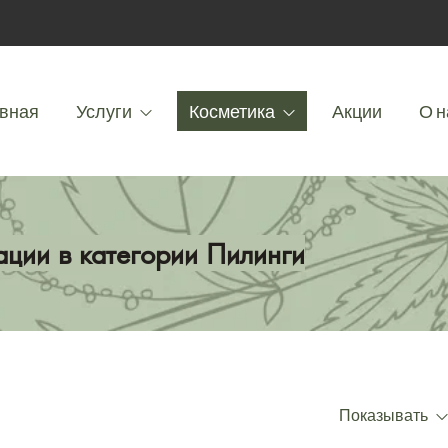
вная
Услуги
Косметика
Акции
О н
ации в категории Пилинги
Показывать