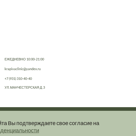
ЕЖЕДНЕВНО 10:00-21:00
krapivaclinic@yandex.ru
+7 (931) 310-40-40
УЛ. МАНЧЕСТЕРСКАЯ Д. 3
йта Вы подтверждаете свое согласие на
е, не являются публичной офертой.
иденциальности
клинику.