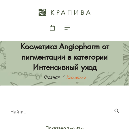
Косметика Angiopharm от
пигментации в категории
Интенсивный уход
Главная
Косметика
Показано 1–6 из 6