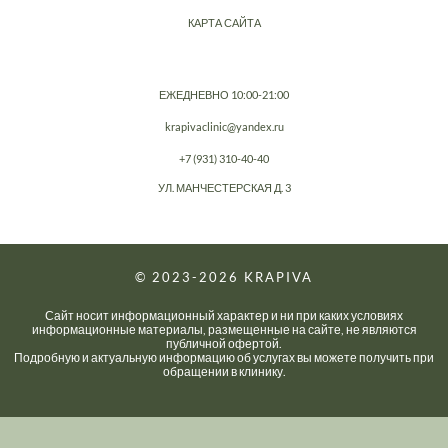
КАРТА САЙТА
ЕЖЕДНЕВНО 10:00-21:00
krapivaclinic@yandex.ru
+7 (931) 310-40-40
УЛ. МАНЧЕСТЕРСКАЯ Д. 3
© 2023-2026
KRAPIVA
Сайт носит информационный характер и ни при каких условиях
информационные материалы, размещенные на сайте, не являются
публичной офертой.
Подробную и актуальную информацию об услугах вы можете получить при
обращении в клинику.