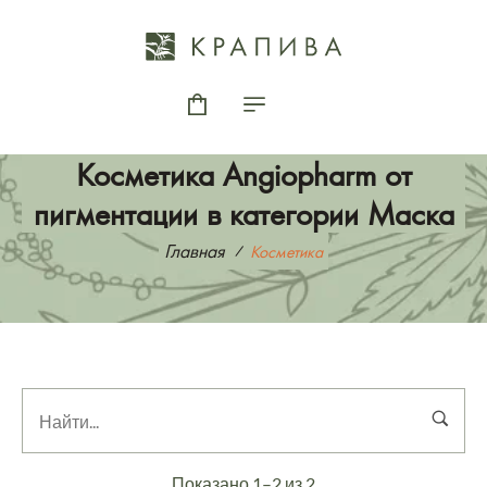
Косметика Angiopharm от
пигментации в категории Маска
Главная
Косметика
Показано 1–2 из 2