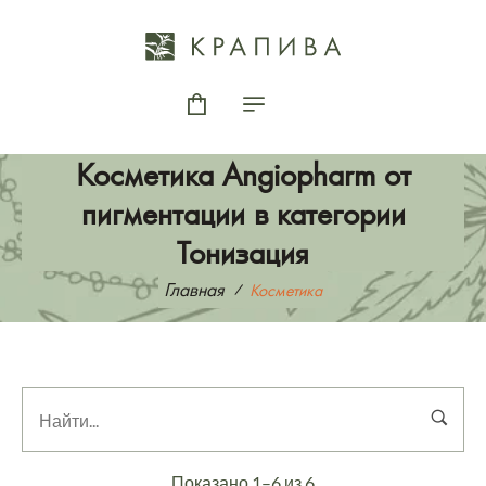
Косметика Angiopharm от
пигментации в категории
Тонизация
Главная
Косметика
Показано 1–6 из 6