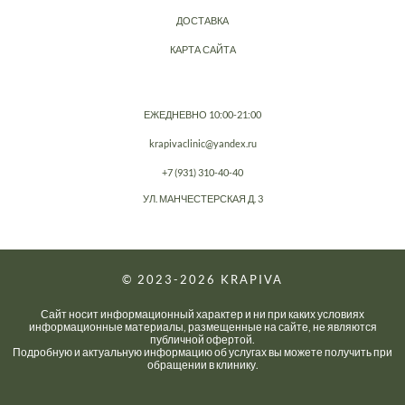
ДОСТАВКА
КАРТА САЙТА
ЕЖЕДНЕВНО 10:00-21:00
krapivaclinic@yandex.ru
+7 (931) 310-40-40
УЛ. МАНЧЕСТЕРСКАЯ Д. 3
© 2023-2026
KRAPIVA
Сайт носит информационный характер и ни при каких условиях
информационные материалы, размещенные на сайте, не являются
публичной офертой.
Подробную и актуальную информацию об услугах вы можете получить при
обращении в клинику.