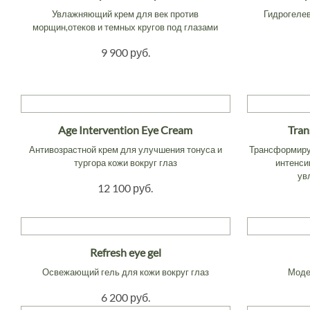
Увлажняющий крем для век против
Гидрогеле
морщин,отеков и темных кругов под глазами
9 900 руб.
Age Intervention Eye Cream
Tran
Антивозрастной крем для улучшения тонуса и
Трансформирую
тургора кожи вокруг глаз
интенси
ув
12 100 руб.
Refresh eye gel
Освежающий гель для кожи вокруг глаз
Моде
6 200 руб.