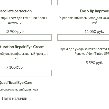
ecollete perfection
Eye & lip improve
ющий крем для кожи шеи и зоны
Укрепляющий крем-уход для кожи 
декольте
губ
12 900 руб.
11 050 руб.
turation Repair Eye Cream
Крем для ухода за кожей вокруг 
ной ультраэффективный крем для
Renewal/Non-Tinted SP
глаз
5 590 руб.
7 100 руб.
Quad Total Eye Care
омолаживающий для глаз
Нет в наличии