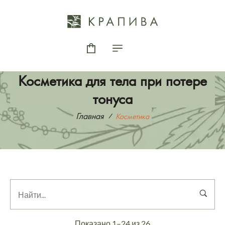
Косметика для тела при потере
тонуса
Главная
Косметика
Показано 1–24 из 26