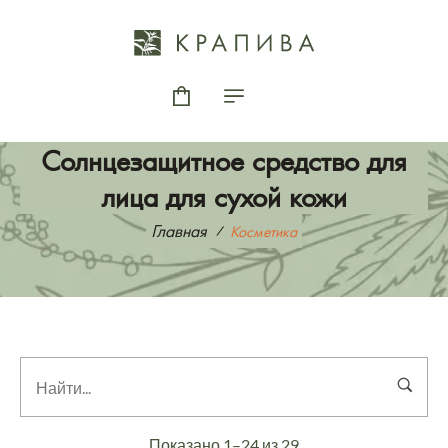
Солнцезащитное средство для
лица для сухой кожи
Главная
Косметика
Показано 1–24 из 29