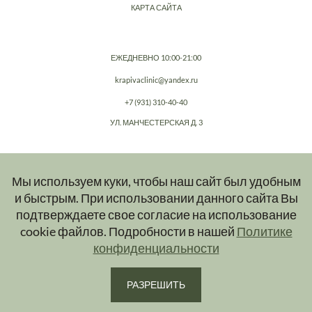
КАРТА САЙТА
ЕЖЕДНЕВНО 10:00-21:00
krapivaclinic@yandex.ru
+7 (931) 310-40-40
УЛ. МАНЧЕСТЕРСКАЯ Д. 3
Мы используем куки, чтобы наш сайт был удобным
© 2023-2026
KRAPIVA
и быстрым. При использовании данного сайта Вы
Сайт носит информационный характер и ни при каких условиях
подтверждаете свое согласие на использование
информационные материалы, размещенные на сайте, не являются
cookie файлов. Подробности в нашей
Политике
публичной офертой.
Подробную и актуальную информацию об услугах вы можете получить при
конфиденциальности
обращении в клинику.
РАЗРЕШИТЬ