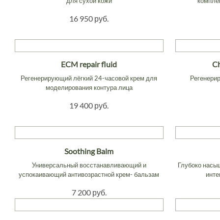
для сухой кожи
комплек
16 950 руб.
ECM repair fluid
Ch
Регенерирующий лёгкий 24-часовой крем для
Регенери
моделирования контура лица
19 400 руб.
Soothing Balm
Универсальный восстанавливающий и
Глубоко насы
успокаивающий антивозрастной крем- бальзам
инте
7 200 руб.