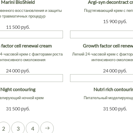
Marini BioShield
Argi-syn decontract 
овенного восстановления и защиты
Подтягивающий крем с пе
е травматичных процедур
15 900 руб.
11 500 руб.
factor cell renewal cream
Growth factor cell renew
4-часовой крем с факторами роста
Легкий 24-часовой крем с фактор
интенсивного омоложения
интенсивного омоложе
24 000 руб.
24 000 руб.
Night contouring
Nutri rich contouri
елирующий ночной крем
Питательный моделирующ
31 500 руб.
31 500 руб.
2
3
4