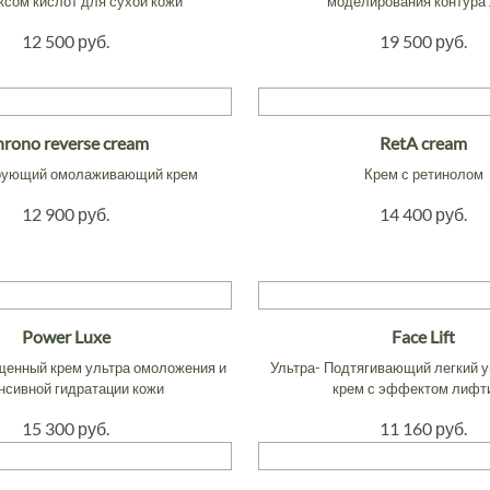
сом кислот для сухой кожи
моделирования контура
12 500 руб.
19 500 руб.
rono reverse cream
RetA cream
рующий омолаживающий крем
Крем с ретинолом
12 900 руб.
14 400 руб.
Power Luxe
Face Lift
щенный крем ультра омоложения и
Ультра- Подтягивающий легкий
нсивной гидратации кожи
крем с эффектом лифт
15 300 руб.
11 160 руб.