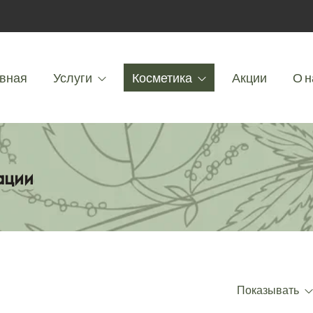
вная
Услуги
Косметика
Акции
О н
ации
Показывать