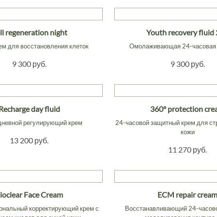
ll regeneration night
Youth recovery fluid
ем для восстановления клеток
Омолаживающая 24-часовая
9 300 руб.
9 300 руб.
Recharge day fluid
360° protection cr
дневной регулирующий крем
24-часовой защитный крем для с
кожи
13 200 руб.
11 270 руб.
ioclear Face Cream
ECM repair crea
нальный корректирующий крем с
Восстанавливающий 24-часово