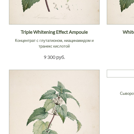
Triple Whitening Effect Ampoule
White
Концентрат с глутатионом, ниацинамидом и
транекc кислотой
9 300 руб.
Сыворот