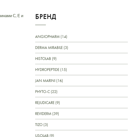
БРЕНД
инами С, Е и
ANGIOPHARM (14)
DERMA MIRABILE (3)
HISTOLAB (9)
HYDROPEPTIDE (15)
JAN MARINI (16)
PHYTO-C (22)
REJUDICARE (9)
REVIDERM (39)
TIZO (3)
USOLAB (9)