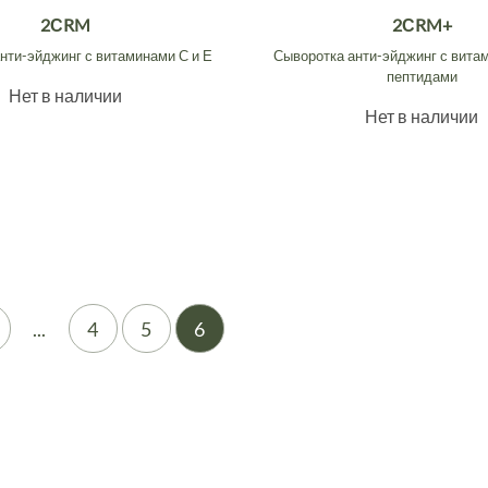
2СRM
2СRM+
нти-эйджинг с витаминами С и Е
Сыворотка анти-эйджинг с витам
пептидами
Нет в наличии
Нет в наличии
...
4
5
6