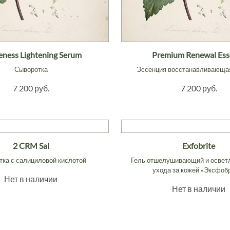
ness Lightening Serum
Premium Renewal Ess
Сыворотка
Эссенция восстанавливающа
7 200 руб.
7 200 руб.
2 CRM Sal
Exfobrite
ка с салициловой кислотой
Гель отшелушивающий и освет
ухода за кожей «Эксфобр
Нет в наличии
Нет в наличии