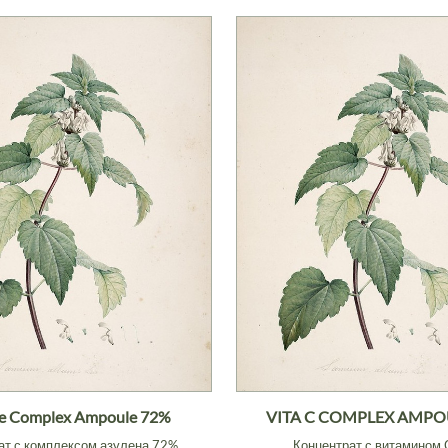
e Complex Ampoule 72%
VITA C COMPLEX AMPO
ат с комплексом азулена 72%
Концентрат с витамином