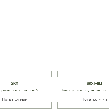
SRX
SRX Mild
с ретинолом оптимальный
Гель с ретинолом для чувствит
Нет в наличии
Нет в наличии