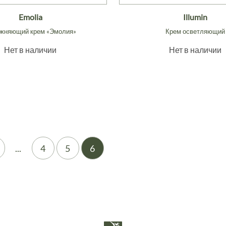
Emolia
Illumin
жняющий крем «Эмолия»
Крем осветляющий
Нет в наличии
Нет в наличии
...
4
5
6