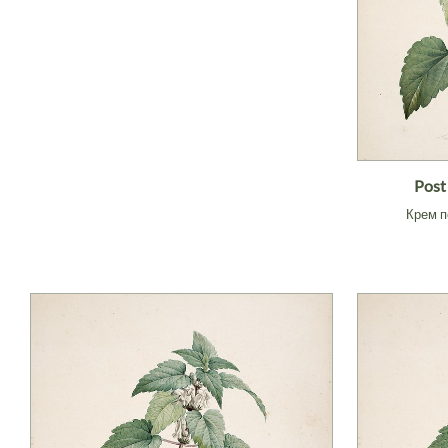
Post
Крем п