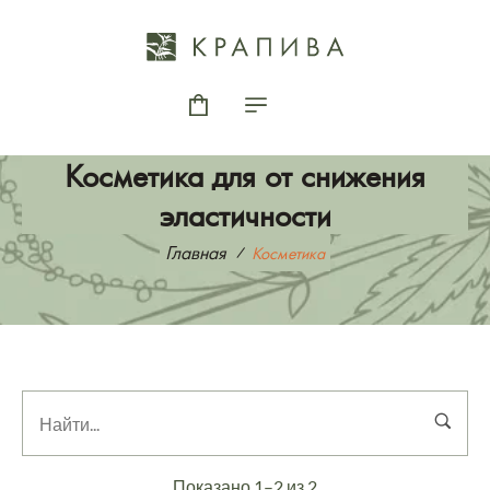
Косметика для от снижения
эластичности
Главная
Косметика
Показано 1–2 из 2