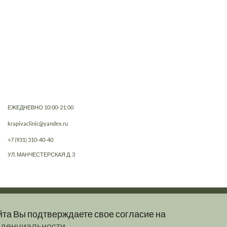
ЕЖЕДНЕВНО 10:00-21:00
krapivaclinic@yandex.ru
+7 (931) 310-40-40
УЛ. МАНЧЕСТЕРСКАЯ Д. 3
йта Вы подтверждаете свое согласие на
е, не являются публичной офертой.
иденциальности