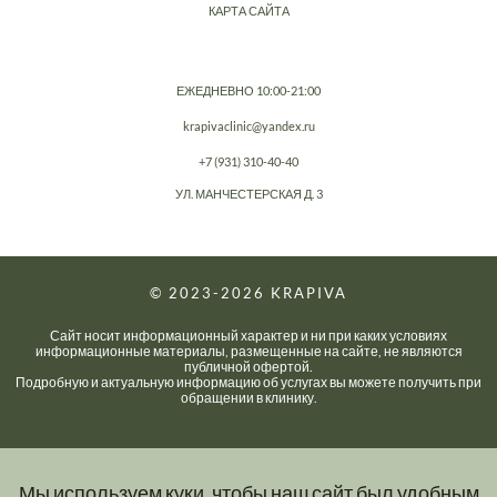
КАРТА САЙТА
ЕЖЕДНЕВНО 10:00-21:00
krapivaclinic@yandex.ru
+7 (931) 310-40-40
УЛ. МАНЧЕСТЕРСКАЯ Д. 3
© 2023-2026
KRAPIVA
Сайт носит информационный характер и ни при каких условиях
информационные материалы, размещенные на сайте, не являются
публичной офертой.
Подробную и актуальную информацию об услугах вы можете получить при
обращении в клинику.
Мы используем куки, чтобы наш сайт был удобным