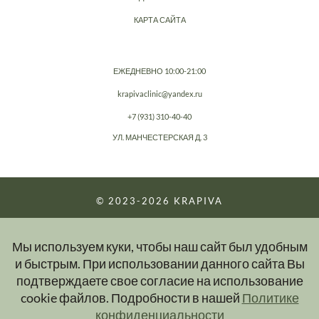
КАРТА САЙТА
ЕЖЕДНЕВНО 10:00-21:00
krapivaclinic@yandex.ru
+7 (931) 310-40-40
УЛ. МАНЧЕСТЕРСКАЯ Д. 3
© 2023-2026
KRAPIVA
Сайт носит информационный характер и ни при каких условиях
информационные материалы, размещенные на сайте, не являются
Мы используем куки, чтобы наш сайт был удобным
публичной офертой.
Подробную и актуальную информацию об услугах вы можете получить при
и быстрым. При использовании данного сайта Вы
обращении в клинику.
подтверждаете свое согласие на использование
cookie файлов. Подробности в нашей
Политике
конфиденциальности