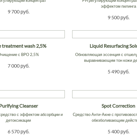
егулирующий концентрат
РН регулирующий концентрат
эффектом пилинга
9 700 руб.
9 500 руб.
 treatment wash 2,5%
Liquid Resurfacing Sol
Очищение с BPO 2,5%
Обновляющая эссенция с отше
выравнивающим тон кожи д
7 000 руб.
5 490 руб.
Purifying Cleanser
Spot Correction
редство с эффектом абсорбции и
Средство Анти-Акне с противово
детоксикации
обезболивающим дейст
6 570 руб.
5 400 руб.