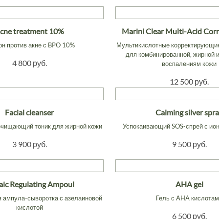
cne treatment 10%
Marini Clear Multi-Acid Corr
он против акне с BPO 10%
Мультикислотные корректирующие
для комбинированной, жирной и
4 800 руб.
воспалениям кожи
12 500 руб.
Facial cleanser
Calming silver spr
очищающий тоник для жирной кожи
Успокаивающий SOS-спрей с ио
3 900 руб.
9 500 руб.
aic Regulating Ampoul
AHA gel
 ампула-сыворотка с азелаиновой
Гель с AHA кислота
кислотой
6 500 руб.