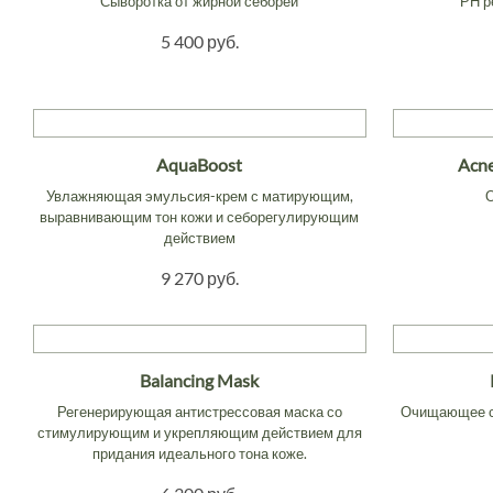
Сыворотка от жирной себореи
РН р
5 400 руб.
AquaBoost
Acne
Увлажняющая эмульсия-крем с матирующим,
выравнивающим тон кожи и себорегулирующим
действием
9 270 руб.
Balancing Mask
Регенерирующая антистрессовая маска со
Очищающее с
стимулирующим и укрепляющим действием для
придания идеального тона коже.