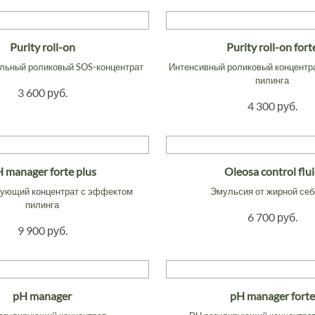
Purity roll-on
Purity roll-on fort
льный роликовый SOS-концентрат
Интенсивный роликовый концентр
пилинга
3 600 руб.
4 300 руб.
 manager forte plus
Oleosa control flu
рующий концентрат с эффектом
Эмульсия от жирной се
пилинга
6 700 руб.
9 900 руб.
pH manager
pH manager forte